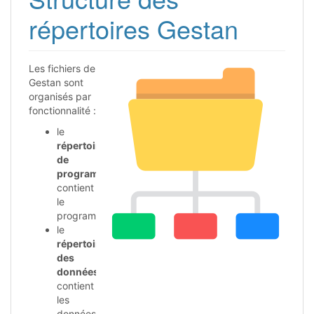
répertoires Gestan
Les fichiers de
Gestan sont
organisés par
fonctionnalité :
le
répertoire
de
programme
contient
le
programme
le
répertoire
des
données
contient
les
données