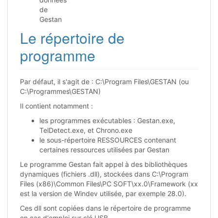
de
Gestan
Le répertoire de
programme
Par défaut, il s'agit de : C:\Program Files\GESTAN (ou
C:\Programmes\GESTAN)
Il contient notamment :
les programmes exécutables : Gestan.exe,
TelDetect.exe, et Chrono.exe
le sous-répertoire RESSOURCES contenant
certaines ressources utilisées par Gestan
Le programme Gestan fait appel à des bibliothèques
dynamiques (fichiers .dll), stockées dans C:\Program
Files (x86)\Common Files\PC SOFT\xx.0\Framework (xx
est la version de Windev utilisée, par exemple 28.0).
Ces dll sont copiées dans le répertoire de programme
en cas d'emploi sur clé USB.